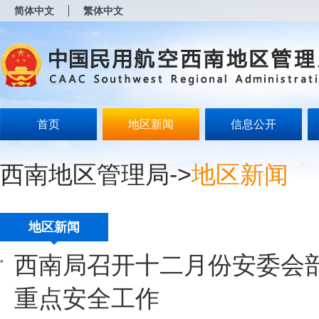
新
简体中文
繁体中文
窗
口
打
开
无
障
碍
说
明
首页
地区新闻
信息公开
页
面,
按
西南地区管理局
->
地区新闻
Alt
加
波
浪
键
地区新闻
打
开
西南局召开十二月份安委会
导
盲
模
重点安全工作
式