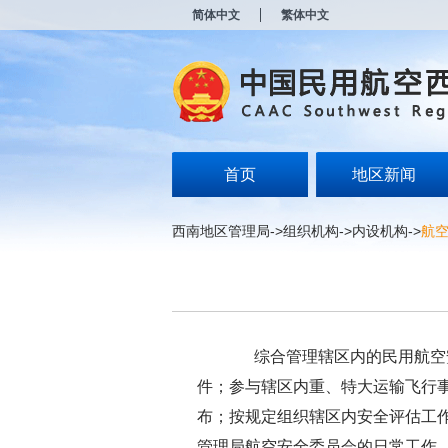
新
简体中文
繁体中文
窗
口
打
开
无
障
碍
说
明
首页
地区新闻
页
面,
按
西南地区管理局
->
组织机构
->
内设机构
->
航
Alt
加
波
浪
键
打
开
综合管理辖区内的民用航空安
导
盲
件；参与辖区内重、特大运输飞行
模
布；按规定组织辖区内安全评估工
式
管理局航空安全委员会的日常工作