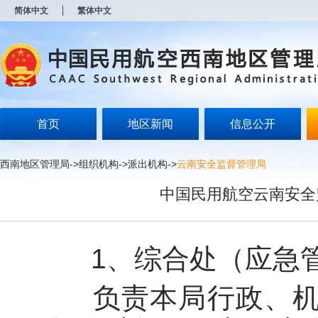
新
简体中文
繁体中文
窗
口
打
开
无
障
碍
说
明
首页
地区新闻
信息公开
页
面,
按
西南地区管理局
->
组织机构
->
派出机构
->
云南安全监督管理局
Alt
加
中国民用航空云南安全
波
浪
键
打
开
1、综合处（应急管
导
盲
模
负责本局行政、机要
式