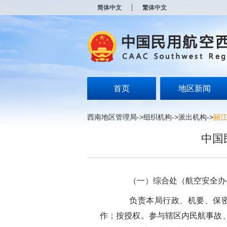
新
简体中文
繁体中文
窗
口
打
开
无
障
碍
说
明
首页
地区新闻
页
面,
按
西南地区管理局
->
组织机构
->
派出机构
->
丽
Alt
加
中国
波
浪
键
打
开
（一）综合处（航空安全办
导
盲
负责本局行政、机要、保密、
模
式
作；按授权。参与辖区内民航事故