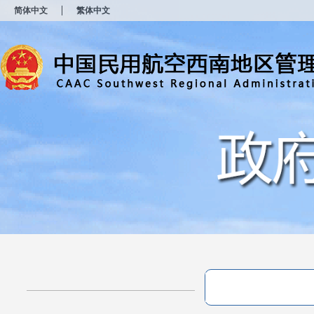
新
简体中文
繁体中文
窗
口
打
开
无
障
碍
说
明
页
面,
按
Alt
加
波
浪
键
打
开
导
盲