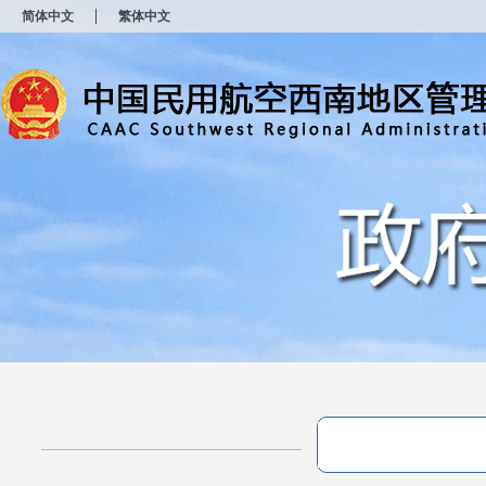
新
简体中文
繁体中文
窗
口
打
开
无
障
碍
说
明
页
面,
按
Alt
加
波
浪
键
打
开
导
盲