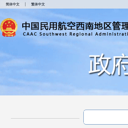
新
简体中文
繁体中文
窗
口
打
开
无
障
碍
说
明
页
面,
按
Alt
加
波
浪
键
打
开
导
盲