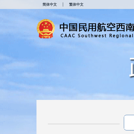
新
简体中文
繁体中文
窗
口
打
开
无
障
碍
说
明
页
面,
按
Alt
加
波
浪
键
打
开
导
盲