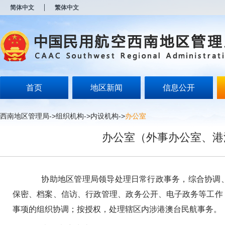
新
简体中文
繁体中文
窗
口
打
开
无
障
碍
说
明
首页
地区新闻
信息公开
页
面,
按
西南地区管理局
->
组织机构
->
内设机构
->
办公室
Alt
加
办公室（外事办公室、港
波
浪
键
打
开
协助地区管理局领导处理日常行政事务，综合协调、
导
盲
保密、档案、信访、行政管理、政务公开、电子政务等工作
模
事项的组织协调；按授权，处理辖区内涉港澳台民航事务。
式