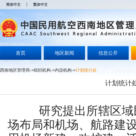
新
简体中文
繁体中文
窗
口
打
开
无
障
碍
说
明
首页
地区新闻
信息公开
页
面,
按
西南地区管理局
->
组织机构
->
内设机构
->
计划统计处
Alt
加
计划统计
波
浪
键
打
开
研究提出所辖区域民
导
盲
场布局和机场、航路建
模
式