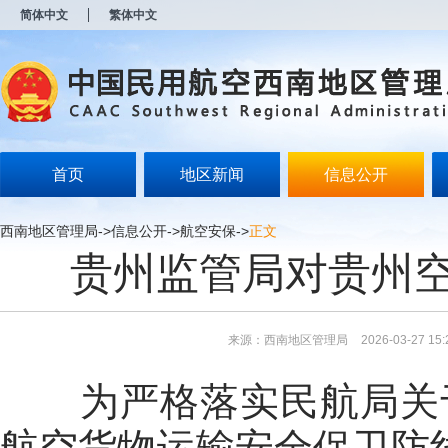
新
简体中文
繁体中文
窗
口
打
开
无
障
碍
说
明
首页
地区新闻
信息公开
页
面,
按
西南地区管理局
->
信息公开
->
航空安保
->
正文
Alt
贵州监管局对贵州
加
波
浪
键
打
来源：西南地区管理局
2026-03-27 15:
开
导
盲
为严格落实民航
局关
模
式
航空货物运输安全
保卫
防