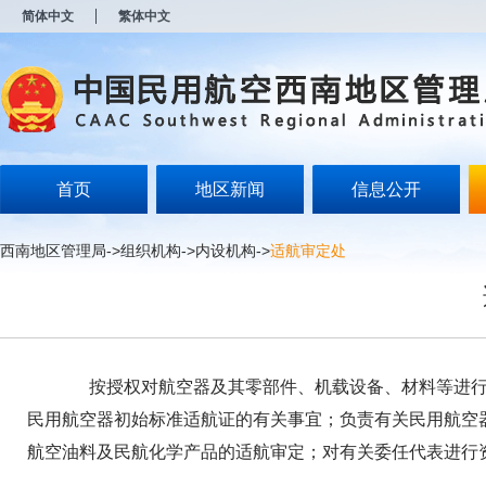
新
简体中文
繁体中文
窗
口
打
开
无
障
碍
说
明
首页
地区新闻
信息公开
页
面,
按
西南地区管理局
->
组织机构
->
内设机构
->
适航审定处
Alt
加
波
浪
键
打
开
按授权对航空器及其零部件、机载设备、材料等进行型
导
盲
民用航空器初始标准适航证的有关事宜；负责有关民用航空
模
航空油料及民航化学产品的适航审定；对有关委任代表进行
式