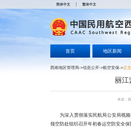
新
简体中文
繁体中文
窗
口
打
开
无
障
碍
说
明
首页
地区新闻
页
面,
按
西南地区管理局
->
信息公开
->
航空安保
->
正
Alt
加
丽江
波
浪
键
打
来源：
开
导
盲
为深入贯彻落实民航局公安局视频
模
式
领空防处组织召开年初春运空防安全保