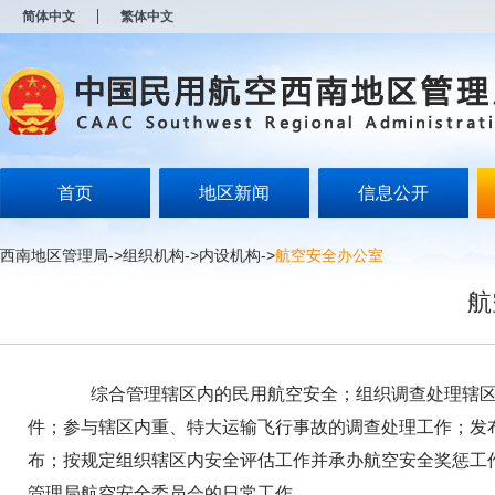
新
简体中文
繁体中文
窗
口
打
开
无
障
碍
说
明
首页
地区新闻
信息公开
页
面,
按
西南地区管理局
->
组织机构
->
内设机构
->
航空安全办公室
Alt
加
航
波
浪
键
打
开
综合管理辖区内的民用航空安全；组织调查处理辖区
导
盲
件；参与辖区内重、特大运输飞行事故的调查处理工作；发
模
布；按规定组织辖区内安全评估工作并承办航空安全奖惩工
式
管理局航空安全委员会的日常工作。