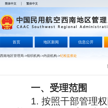
新
简体中文
繁体中文
窗
口
打
开
无
障
碍
说
明
首页
地区新闻
信息公开
页
面,
按
西南地区管理局
->
组织机构
->
内设机构
->
纪检监察处
Alt
加
波
浪
键
打
开
一、受理范围
导
盲
模
1.
按照干部管理权
式