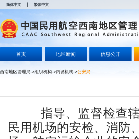
新
简体中文
繁体中文
窗
口
打
开
无
障
碍
说
明
首页
地区新闻
信息公开
页
面,
按
西南地区管理局
->
组织机构
->
内设机构
->
公安局
Alt
加
波
浪
键
打
开
指导、监督检查辖区
导
盲
民用机场的安检、消防
模
式