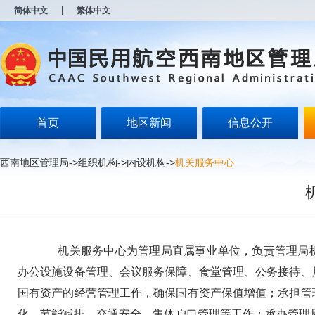
新
简体中文
繁体中文
窗
口
打
开
无
障
碍
说
明
首页
地区新闻
信息公开
页
面,
按
西南地区管理局
->
组织机构
->
内设机构
->
机关服务中心
Alt
加
波
浪
键
打
开
机关服务中心为管理局直属事业单位，负责管理局机
导
盲
办公设施设备管理、会议服务保障、食堂管理、公务接待、
模
国有资产的经营管理工作，确保国有资产保值增值；承担管
式
化、节能减排、交通安全、集体户口管理等工作；承办管理