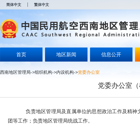
新
简体中文
繁体中文
窗
口
打
开
无
障
碍
说
明
首页
地区新闻
信息公开
页
面,
按
西南地区管理局
->
组织机构
->
内设机构
->
党委办公室
Alt
加
党委办公室（
波
浪
键
打
开
负责地区管理局及直属单位的思想政治工作及精神文
导
盲
团等工作；负责地区管理局统战工作。
模
式