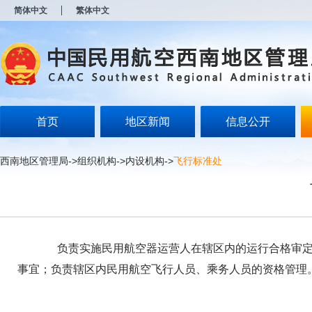
新
简体中文
繁体中文
窗
口
打
开
无
障
碍
说
明
首页
地区新闻
信息公开
页
面,
按
西南地区管理局
->
组织机构
->
内设机构
->
飞行标准处
Alt
加
波
浪
键
打
开
负责实施民用航空器运营人在辖区内的运行合格审定及
导
盲
事宜；负责辖区内民用航空飞行人员、乘务人员的资格管理
模
式