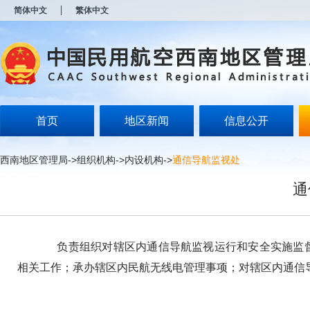
新
简体中文
繁体中文
窗
口
打
开
无
障
碍
说
明
首页
地区新闻
信息公开
页
面,
按
西南地区管理局
->
组织机构
->
内设机构
->
通信导航监视处
Alt
加
通
波
浪
键
打
开
负责组织对辖区内通信导航监视运行和安全实施监督
导
盲
相关工作；承办辖区内民航无线电管理事项；对辖区内通信
模
式