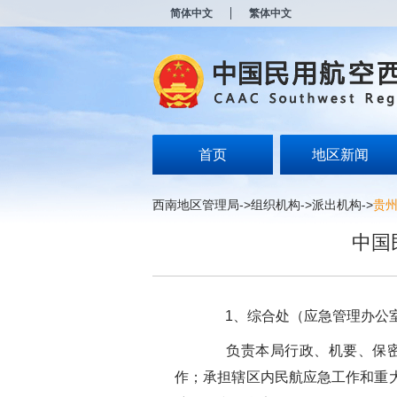
新
简体中文
繁体中文
窗
口
打
开
无
障
碍
说
明
首页
地区新闻
页
面,
按
西南地区管理局
->
组织机构
->
派出机构
->
贵
Alt
加
中国
波
浪
键
打
开
1、综合处（应急管理办公
导
盲
负责本局行政、机要、保密、
模
式
作；承担辖区内民航应急工作和重