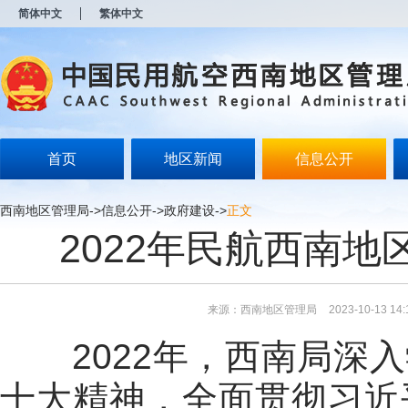
新
简体中文
繁体中文
窗
口
打
开
无
障
碍
说
明
首页
地区新闻
信息公开
页
面,
按
西南地区管理局
->
信息公开
->
政府建设
->
正文
Alt
2022年民航西南
加
波
浪
键
打
来源：西南地区管理局
2023-10-13 14:
开
导
2022年，
西南局
深入
盲
模
式
十大精神，全面贯彻习近