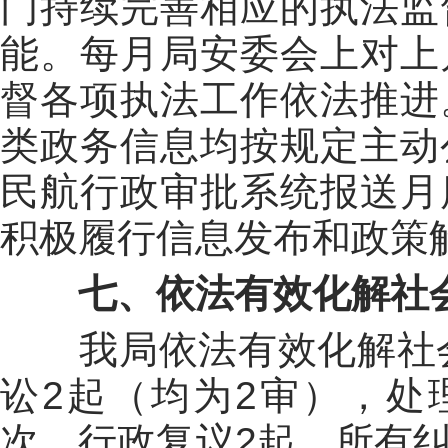
门持续
完善
相应的执法监
能
。
每
月局
安委会上对上
督各项执法工作依法推进
类政务信息均按规定主动
民航行政审批系统报送月
积极履行信息发布和政策
七、依法有效化解社
我局
依法有效化解社
讼2起
（
均为
2审）
，
处
次
，
行政复议
2起
，
所有