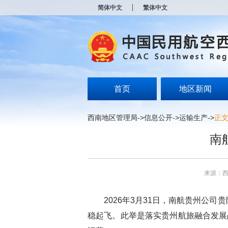
新
简体中文
繁体中文
窗
口
打
开
无
障
碍
说
明
首页
地区新闻
页
面,
按
西南地区管理局
->
信息公开
->
运输生产
->
正
Alt
加
南
波
浪
键
打
来源：
开
导
盲
2026年3月31日，南航贵州公司
模
式
稳起飞。此举是落实贵州航旅融合发展