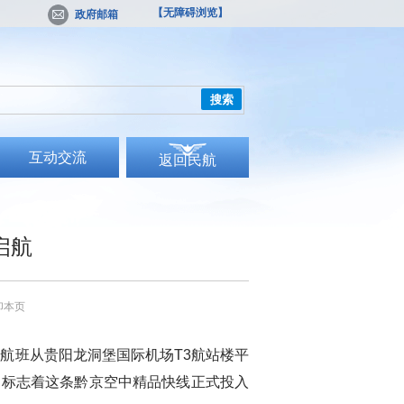
【无障碍浏览】
政府邮箱
搜索
互动交流
返回民航
启航
印本页
87航班从贵阳龙洞堡国际机场T3航站楼平
，标志着这条黔京空中精品快线正式投入