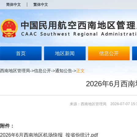
新
简体中文
繁体中文
窗
口
打
开
无
障
碍
说
明
首页
地区新闻
信息公开
页
面,
按
西南地区管理局
->
信息公开
->
通知公告
->
正文
Alt
加
2026年6月西
波
浪
键
打
来源：西南地区管理局
2026-07-07 15:
开
导
盲
模
附件：
式
2026年6月西南地区机场快报_按省份统计.pdf