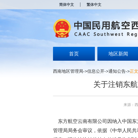
新
简体中文
繁体中文
窗
口
打
开
无
障
碍
说
明
首页
地区新闻
页
面,
按
西南地区管理局
->
信息公开
->
通知公告
->
正
Alt
加
关于注销东航
波
浪
键
打
来源：
开
导
盲
东方航空云南有限公司因纳入中国东方
模
式
管理局局务会审议，依据《中华人民共