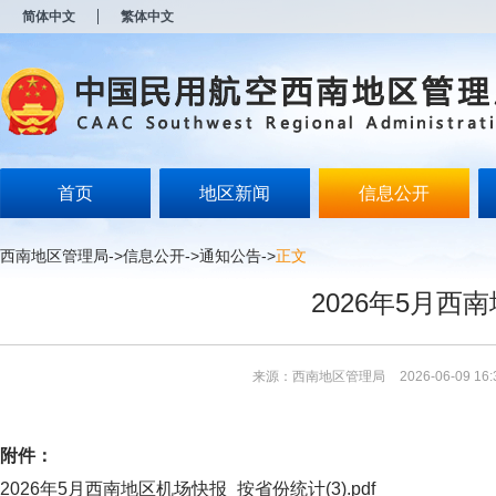
新
简体中文
繁体中文
窗
口
打
开
无
障
碍
说
明
首页
地区新闻
信息公开
页
面,
按
西南地区管理局
->
信息公开
->
通知公告
->
正文
Alt
加
2026年5月西
波
浪
键
打
来源：西南地区管理局
2026-06-09 16:
开
导
盲
模
附件：
式
2026年5月西南地区机场快报_按省份统计(3).pdf