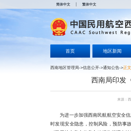
新
简体中文
繁体中文
窗
口
打
开
无
障
碍
说
明
首页
地区新闻
页
面,
按
西南地区管理局
->
信息公开
->
通知公告
->
正
Alt
加
西南局印发
波
浪
键
打
来源：
开
导
盲
为进一步加强西南民航航空安全信
模
式
时发现安全隐患，控制风险，预防事