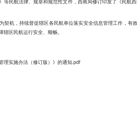
》等民航法律、规章和规范性文件，
西南
局修订
印发
了《民航西
为契机
，持续
督促
辖区
各民航
单位
落实
安全信息管理
工作
，有
障辖区民航运行
安全、顺畅
。
理实施办法（修订版）》的通知.pdf