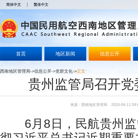
新
简体中文
繁体中文
窗
口
打
开
无
障
碍
说
明
首页
地区新闻
信息公开
页
面,
按
西南地区管理局
->
信息公开
->
党群文化
->
正文
Alt
贵州监管局召开党
加
波
浪
键
打
来源：西南地区管理局
2026-06-11 09:
开
导
盲
6月8日
，民航贵州监
模
式
彻习近平总书记近期重要