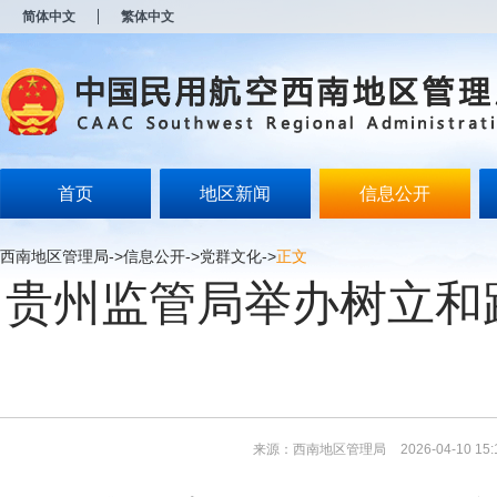
新
简体中文
繁体中文
窗
口
打
开
无
障
碍
说
明
首页
地区新闻
信息公开
页
面,
按
西南地区管理局
->
信息公开
->
党群文化
->
正文
Alt
贵州监管局举办树立和
加
波
浪
键
打
开
导
盲
模
来源：西南地区管理局
2026-04-10 15:
式