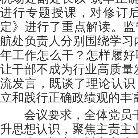
进行专题授课
，对修订
定》进行了
重点解读
。
监
航处
负责人分别
围绕
学习
年工作怎么干？怎样履好
让干部不成为行业高质量
流发言，既谈了理论认识
立和践行
正确政绩观的丰
会议
要求
，全体
党员
升思想认识，聚焦主责主