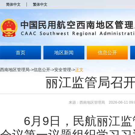
新
简体中文
繁体中文
窗
口
打
开
无
障
碍
说
明
首页
地区新闻
信息公开
页
面,
按
西南地区管理局
->
信息公开
->
安全管理
->
正文
Alt
丽江监管局召开
加
波
浪
键
打
来源：西南地区管理局
2026-06-11 09:
开
导
盲
6月9日，民航丽江监
模
式
会议第一议题组织学习
习