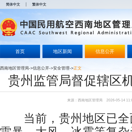
新
简体中文
繁体中文
窗
口
打
开
无
障
碍
说
明
首页
地区新闻
信息公开
页
面,
按
西南地区管理局
->
信息公开
->
安全管理
->
正文
Alt
贵州监管局督促辖区
加
波
浪
键
打
来源：西南地区管理局
2026-05-14 11:
开
导
盲
当前，贵州地区已全
模
式
雷暴、大风、冰雹等复杂