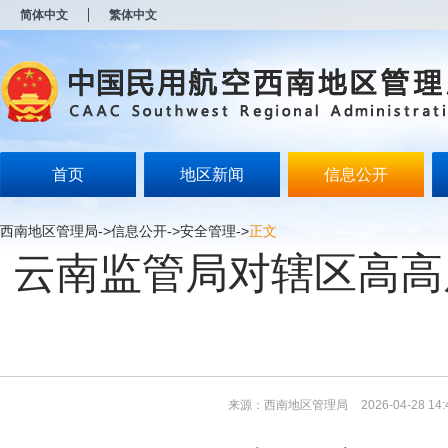
新
简体中文
繁体中文
窗
口
打
开
无
障
碍
说
明
首页
地区新闻
信息公开
页
面,
按
西南地区管理局
->
信息公开
->
安全管理
->
正文
Alt
云南监管局对辖区高高
加
波
浪
键
打
开
导
盲
模
来源：西南地区管理局
2026-04-28 14:
式