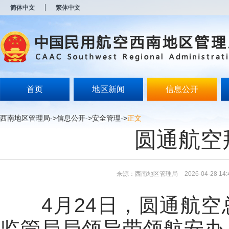
新
简体中文
繁体中文
窗
口
打
开
无
障
碍
说
明
首页
地区新闻
信息公开
页
面,
按
西南地区管理局
->
信息公开
->
安全管理
->
正文
Alt
圆通航空
加
波
浪
键
打
来源：西南地区管理局
2026-04-28 14:
开
导
盲
4月24日，圆通航
模
式
监管局局领导带领航安办