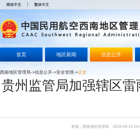
新
简体中文
繁体中文
窗
口
打
开
无
障
碍
说
明
首页
地区新闻
信息公开
页
面,
按
西南地区管理局
->
信息公开
->
安全管理
->
正文
Alt
贵州监管局加强辖区雷
加
波
浪
键
打
开
导
盲
模
来源：西南地区管理局
2026-04-23 14:
式