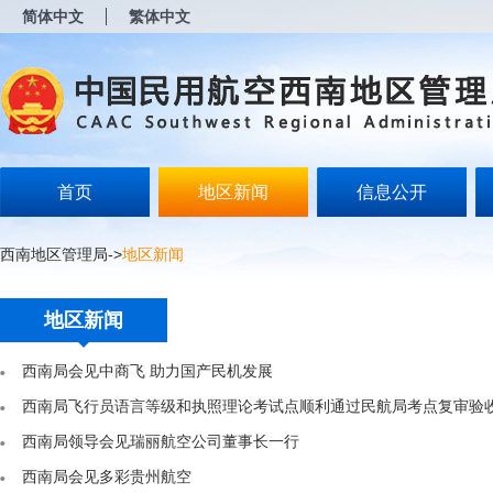
新
简体中文
繁体中文
窗
口
打
开
无
障
碍
说
明
首页
地区新闻
信息公开
页
面,
按
西南地区管理局
->
地区新闻
Alt
加
波
地区新闻
浪
键
打
西南局会见中商飞 助力国产民机发展
开
导
西南局飞行员语言等级和执照理论考试点顺利通过民航局考点复审验
盲
西南局领导会见瑞丽航空公司董事长一行
模
式
西南局会见多彩贵州航空