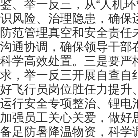
鉴、举一反三，
从
“
人机环
识风险、治理隐患，
确保
防范管理真空
和
安全责任
沟通协调
，
确保
领导干部
科学高效处置。
三
是
要严
求，举一反三开展自查自
好飞行员岗位胜任力提升
运行安全专项整治、锂电
加强员工关心关爱，做好
备足防暑降温物资，科学