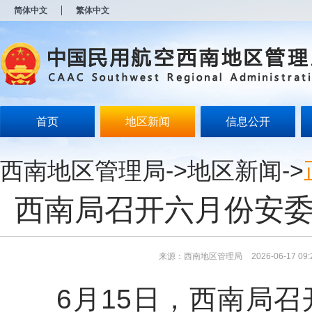
新
简体中文
繁体中文
窗
口
打
开
无
障
碍
说
明
首页
地区新闻
信息公开
页
面,
按
西南地区管理局
->
地区新闻
->
Alt
加
波
西南局召开六月份安委
浪
键
打
开
导
来源：西南地区管理局
2026-06-17 09:
盲
模
6月15日，西南局
式