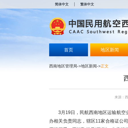
新
简体中文
繁体中文
窗
口
打
开
无
障
碍
说
明
首页
地区新闻
页
面,
按
西南地区管理局
->
地区新闻
->
正文
Alt
加
波
浪
键
打
来源：
开
导
盲
3月19日，民航西南地区运输航
模
式
办相关负责同志，辖区11家合格证公