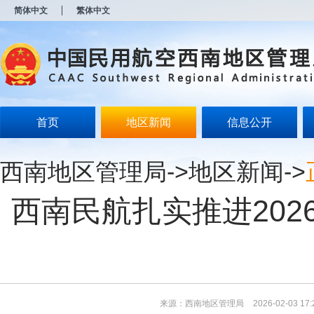
新
简体中文
繁体中文
窗
口
打
开
无
障
碍
说
明
首页
地区新闻
信息公开
页
面,
按
西南地区管理局
->
地区新闻
->
Alt
加
波
西南民航扎实推进202
浪
键
打
开
导
盲
模
式
来源：西南地区管理局
2026-02-03 17: