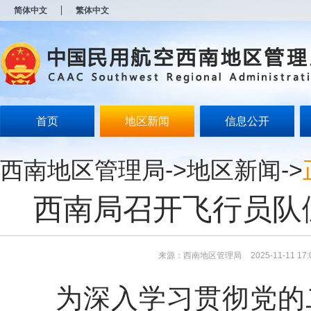
新
简体中文
繁体中文
窗
口
打
开
无
障
碍
说
明
首页
地区新闻
信息公开
页
面,
按
西南地区管理局
->
地区新闻
->
Alt
加
波
西南局召开飞行员队
浪
键
打
开
导
来源：西南地区管理局
2025-11-11 17:
盲
模
为深入学习贯彻党的
式