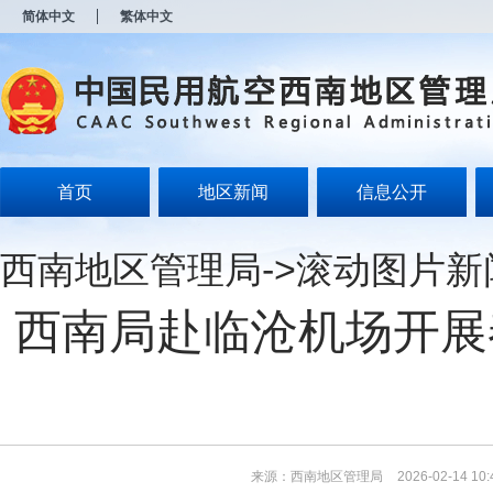
新
简体中文
繁体中文
窗
口
打
开
无
障
碍
说
明
首页
地区新闻
信息公开
页
面,
按
西南地区管理局
->
滚动图片新
Alt
加
波
西南局赴临沧机场开展
浪
键
打
开
导
盲
模
式
来源：西南地区管理局
2026-02-14 10: