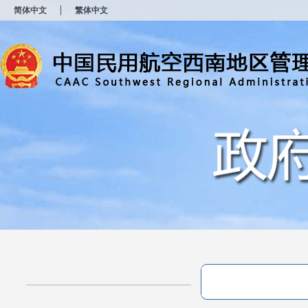
新
简体中文
繁体中文
窗
口
打
开
无
障
碍
说
明
页
面,
按
Alt
加
波
浪
键
打
开
导
盲