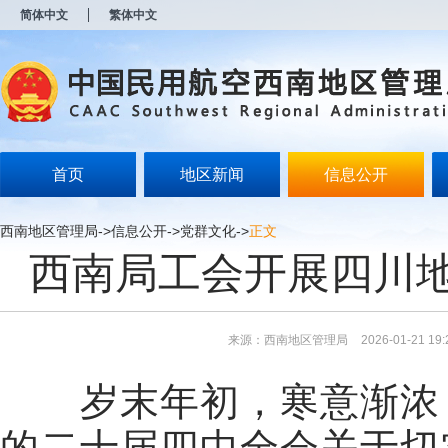
新
简体中文
繁体中文
窗
口
打
开
无
障
碍
说
明
首页
地区新闻
信息公开
页
面,
按
西南地区管理局
->
信息公开
->
党群文化
->
正文
Alt
西南局工会开展四川地区
加
波
浪
键
打
来源：西南地区管理局
2026-01-21 19:
开
导
盲
岁末年初，寒意渐浓
模
式
的二十届四中全会关于切