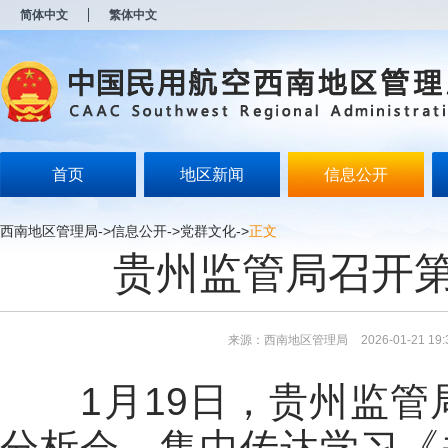
新
简体中文
繁体中文
窗
口
打
开
无
障
碍
说
明
首页
地区新闻
信息公开
页
面,
按
西南地区管理局
->
信息公开
->
党群文化
->
正文
Alt
贵州监管局召开
加
波
浪
键
打
来源：西南地区管理局
2026-01-21 19:
开
导
盲
1月19日，贵州监管
模
式
分析会，集中传达学习《