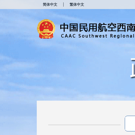
新
简体中文
繁体中文
窗
口
打
开
无
障
碍
说
明
页
面,
按
Alt
加
波
浪
键
打
开
导
盲