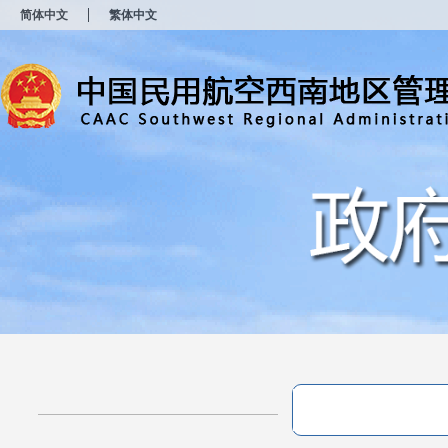
新
简体中文
繁体中文
窗
口
打
开
无
障
碍
说
明
页
面,
按
Alt
加
波
浪
键
打
开
导
盲