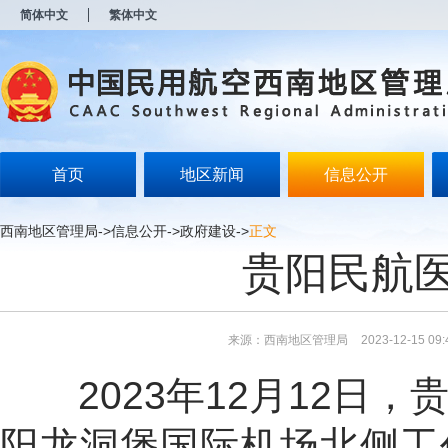
新
简体中文
繁体中文
窗
口
打
开
无
障
碍
说
明
首页
地区新闻
信息公开
页
面,
按
西南地区管理局
->
信息公开
->
政府建设
->
正文
Alt
贵阳民航
加
波
浪
键
打
来源：西南地区管理局
2023-12-15 09:
开
导
2023年
1
2月12日，
盲
模
式
阳龙洞堡国际机场北侧工