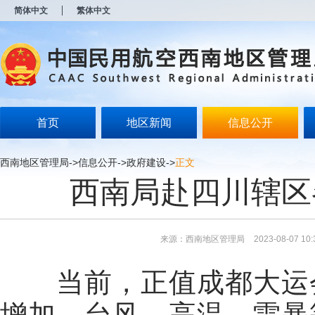
新
简体中文
繁体中文
窗
口
打
开
无
障
碍
说
明
首页
地区新闻
信息公开
页
面,
按
西南地区管理局
->
信息公开
->
政府建设
->
正文
Alt
西南局赴四川辖区
加
波
浪
键
打
来源：西南地区管理局
2023-08-07 10:
开
导
盲
当前，正值成都大运
模
式
增加，台风、高温、雷暴