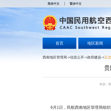
新
简体中文
繁体中文
窗
口
打
开
无
障
碍
说
明
首页
地区新闻
页
面,
按
西南地区管理局
->
信息公开
->
政府建设
->
正
Alt
加
贵
波
浪
键
打
来源：
开
导
盲
模
式
6
月
1
日，民航西南地区管理局组织