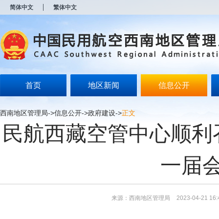
新
简体中文
繁体中文
窗
口
打
开
无
障
碍
说
明
首页
地区新闻
信息公开
页
面,
按
西南地区管理局
->
信息公开
->
政府建设
->
正文
Alt
民航西藏空管中心顺利
加
波
浪
键
一届
打
开
导
盲
模
来源：西南地区管理局
2023-04-21 16:
式