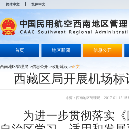
新
简体中文
繁体中文
窗
口
打
开
无
障
碍
说
明
首页
地区新闻
信息公开
页
面,
按
西南地区管理局
->
信息公开
->
政府建设
->
正文
Alt
西藏区局开展机场标
加
波
浪
键
打
来源：西南地区管理局
2017-01-12 15:
开
导
盲
为进一步贯彻落实《国
模
式
自治区学习、适用和发展